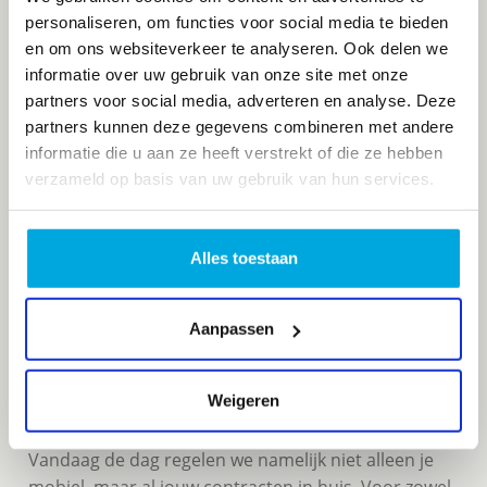
klantvriendelijkheid en niet voor niets is uitgeroepen
personaliseren, om functies voor social media te bieden
tot de meest klantgerichte telecomorganisatie van
en om ons websiteverkeer te analyseren. Ook delen we
Nederland. Met een uitgebreid assortiment aan
informatie over uw gebruik van onze site met onze
bundels is er voor iedereen iets te kiezen, ook voor
partners voor social media, adverteren en analyse. Deze
kinderen. Want met kindvriendelijke oplossingen,
partners kunnen deze gegevens combineren met andere
zoals een gratis bel- en dataplafond, zijn je kinderen
informatie die u aan ze heeft verstrekt of die ze hebben
altijd bereikbaar zonder onvoorziene kosten. Wij
verzameld op basis van uw gebruik van hun services.
helpen je hier graag bij; kom naar de winkel en laat
je vrijblijvend adviseren over jouw ideale
abonnement.
Alles toestaan
Aanpassen
Meer dan een telefoonwinkel
Weigeren
De dagen dat je bij Telecombinatie enkel terecht kon
voor mobiele telefonie liggen ver achter ons.
Vandaag de dag regelen we namelijk niet alleen je