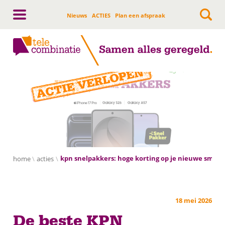
Hoofdnavigatie
Nieuws
ACTIES
Plan een afspraak
home
acties
kpn snelpakkers: hoge korting op je nieuwe smartp
18 mei 2026
De beste KPN