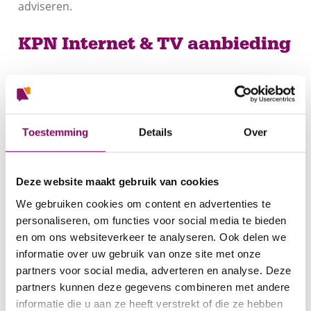
adviseren.
KPN Internet & TV aanbieding
Met KPN Internet en TV stel je eenvoudig een pakket
samen dat helemaal past bij jouw wensen. Je kiest
zelf wat je nodig hebt én hoe flexibel je wilt zijn.
Toestemming
Details
Over
Ga je voor een 1- of 2-jarig internetabonnement?
Dan ontvang je altijd een welkomstcadeau. Liever
Deze website maakt gebruik van cookies
geen verplichtingen? Kies dan voor een maandelijks
opzegbaar abonnement, zonder cadeau.
We gebruiken cookies om content en advertenties te
personaliseren, om functies voor social media te bieden
Met
KPN TV+
kijk je naar alle populaire zenders,
en om ons websiteverkeer te analyseren. Ook delen we
inclusief ESPN 1. Bovendien is KPN TV maandelijks
informatie over uw gebruik van onze site met onze
partners voor social media, adverteren en analyse. Deze
aanpasbaar of opzegbaar, zodat je nergens aan
partners kunnen deze gegevens combineren met andere
vastzit.
informatie die u aan ze heeft verstrekt of die ze hebben