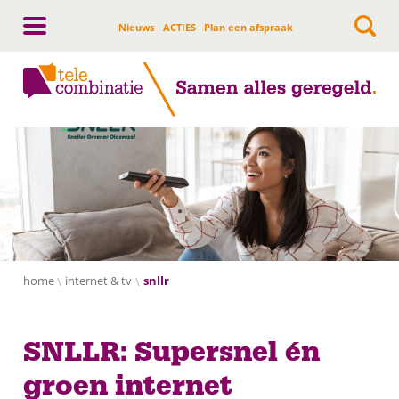
Hoofdnavigatie
Nieuws
ACTIES
Plan een afspraak
home
internet & tv
snllr
SNLLR
SNLLR: Supersnel én
groen internet