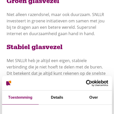
Groen glasvezel
Niet alleen razendsnel, maar ook duurzaam. SNLLR
investeert in groene initiatieven om samen met jou
bij te dragen aan een betere wereld. Supersnel
internet en duurzaamheid gaan hand in hand.
Stabiel glasvezel
Met SNLLR heb je altijd een eigen, stabiele
verbinding die je niet hoeft te delen met de buren.
Dit betekent dat je altijd kunt rekenen op de snelste
en meest betrouwbare internetverbinding, zelfs
tijdens piekuren.
Toestemming
Details
Over
Haarscherpe TV met SNLLR
Met SNLLR geniet je van haarscherpe TV en een