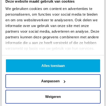
Deze website maakt gebruik van cookies
stabiele verbinding. Breid je zenderaanbod uit met
We gebruiken cookies om content en advertenties te
pakketten zoals ESPN of Ziggo Sport Totaal. Voor
personaliseren, om functies voor social media te bieden
€12,50 per maand kijk je in het hele huis, inclusief de
en om ons websiteverkeer te analyseren. Ook delen we
handige SNLLR TV App voor onderweg.
informatie over uw gebruik van onze site met onze
partners voor social media, adverteren en analyse. Deze
Vaste telefonie zonder zorgen
partners kunnen deze gegevens combineren met andere
informatie die u aan ze heeft verstrekt of die ze hebben
Bel voordelig met SNLLR! Met flexibele belbundels
verzameld op basis van uw gebruik van hun services.
en gratis diensten zoals voicemail en
nummerweergave bel je altijd zorgeloos. En naar
andere SNLLR-klanten bel je zelfs gratis.
Alles toestaan
Voordelen van SNLLR Internet
Aanpassen
1 Gbps standaard
: Supersnel internet, zonder
datalimiet.
Weigeren
Stabiele Wi-Fi
: Eenvoudig aan te passen voor