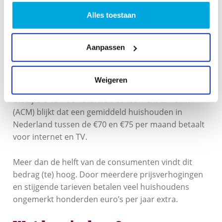
Alles toestaan
1000 /
Wifi
€
€
Groot &
100
€ 8,37
87,50
95,87
TV Max
mbps
Aanpassen
Wat betaal je tegenwoordig?
Weigeren
Uit cijfers van de Autoriteit Consument & Markt
(ACM) blijkt dat een gemiddeld huishouden in
Nederland tussen de €70 en €75 per maand betaalt
voor internet en TV.
Meer dan de helft van de consumenten vindt dit
bedrag (te) hoog. Door meerdere prijsverhogingen
en stijgende tarieven betalen veel huishoudens
ongemerkt honderden euro’s per jaar extra.