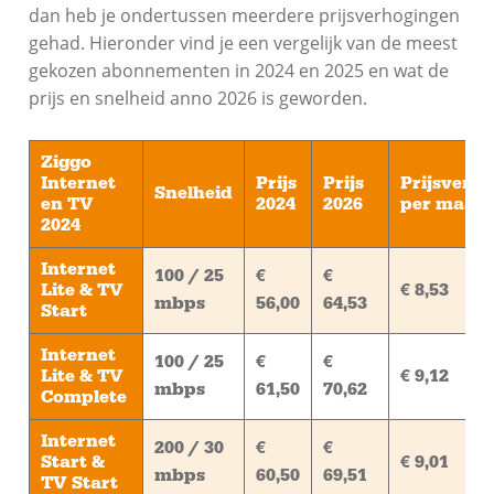
dan heb je ondertussen meerdere prijsverhogingen
gehad. Hieronder vind je een vergelijk van de meest
gekozen abonnementen in 2024 en 2025 en wat de
prijs en snelheid anno 2026 is geworden.
Ziggo
Internet
Prijs
Prijs
Prijsversc
Snelheid
en TV
2024
2026
per maan
2024
Internet
100 / 25
€
€
Lite & TV
€ 8,53
mbps
56,00
64,53
Start
Internet
100 / 25
€
€
Lite & TV
€ 9,12
mbps
61,50
70,62
Complete
Internet
200 / 30
€
€
Start &
€ 9,01
mbps
60,50
69,51
TV Start