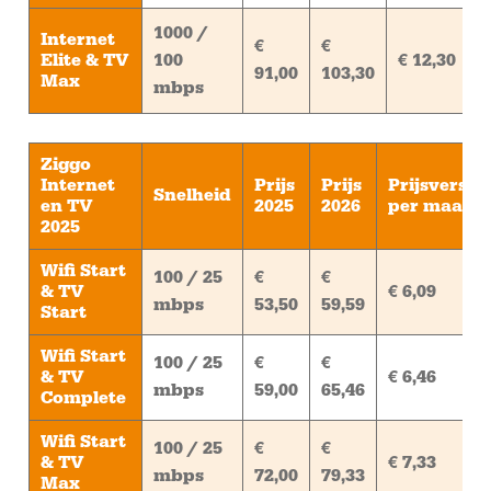
1000 /
Internet
€
€
Elite & TV
100
€ 12,30
91,00
103,30
Max
mbps
Ziggo
Internet
Prijs
Prijs
Prijsverschi
Snelheid
en TV
2025
2026
per maand
2025
Wifi Start
100 / 25
€
€
& TV
€ 6,09
mbps
53,50
59,59
Start
Wifi Start
100 / 25
€
€
& TV
€ 6,46
mbps
59,00
65,46
Complete
Wifi Start
100 / 25
€
€
& TV
€ 7,33
mbps
72,00
79,33
Max