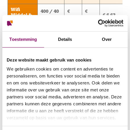
Wifi
400 / 40
€
€
Middel &
€ 6,63
mbps
61,50
68,13
TV Start
Wifi
400 / 40
€
€
Middel &
Toestemming
Details
Over
€ 6,99
TV
mbps
67,00
73,99
Complete
Deze website maakt gebruik van cookies
Wifi
400 / 40
€
€
Middel &
€ 7,87
We gebruiken cookies om content en advertenties te
mbps
80,00
87,87
TV Max
personaliseren, om functies voor social media te bieden
en om ons websiteverkeer te analyseren. Ook delen we
1000 /
Wifi
€
€
informatie over uw gebruik van onze site met onze
Groot &
100
€ 7,13
69,00
76,13
TV Start
partners voor social media, adverteren en analyse. Deze
mbps
partners kunnen deze gegevens combineren met andere
Wifi
informatie die u aan ze heeft verstrekt of die ze hebben
1000 /
€
€
Groot &
verzameld op basis van uw gebruik van hun services.
100
€ 7,50
TV
74,50
82,00
mbps
Complete