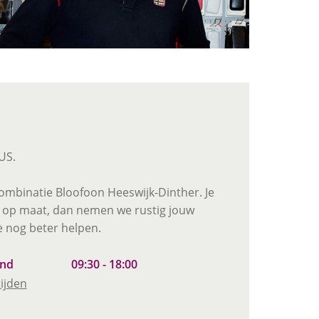
US.
combinatie Bloofoon Heeswijk-Dinther. Je
s op maat, dan nemen we rustig jouw
 nog beter helpen.
end
09:30 - 18:00
ijden