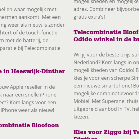
mogelijkheden en mogelijk
adres. Combineer bijvoorbe
el en waar mogelijk met
gratis extra’s!
schermen aankomt. Met een
ng weer als nieuw is zonder
Telecombinatie Bloof
htert of de touch-functie
Odido winkel in de b
 met de batterij, de
eparatie bij Telecombinatie
Wil jij voor de beste prijs 
Nederland? Kom langs in onz
mogelijkheden van Odido! B
e in Heeswijk-Dinther
kies je voor een scherpe Si
een nieuwe smartphone! Bove
ouw Apple reseller in de
mogelijke combinatievoorde
k naar een snelle iPhone
Mobiel! Met Supersnel thuis
ect? Kom langs voor een
uitgebreid aanbod in TV, he
e iPhone weer als nieuw!
kiezen.
combinatie Bloofoon
Kies voor Ziggo bij 