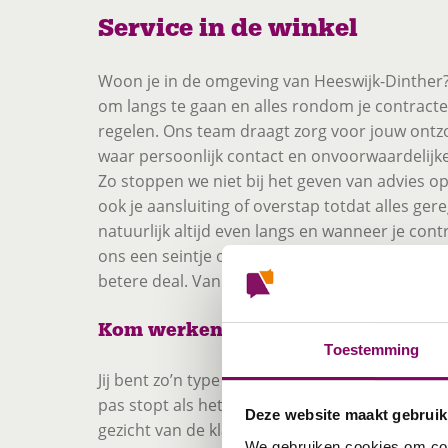
Service in de winkel
Woon je in de omgeving van Heeswijk-Dinther? 
om langs te gaan en alles rondom je contracten
regelen. Ons team draagt zorg voor jouw ontzo
waar persoonlijk contact en onvoorwaardelijke
Zo stoppen we niet bij het geven van advies 
ook je aansluiting of overstap totdat alles gere
natuurlijk altijd even langs en wanneer je contr
ons een seintje om voordelig te verlengen of 
betere deal. Van a tot z dus: alles geregeld.
Kom werken in de winkel; Wij zijn a
Toestemming
Jij bent zo’n type dat mensen graag helpt met
pas stopt als het aanbod perfect is en een tev
Deze website maakt gebruik
gezicht van de klant tovert. Jij begrijpt de to
We gebruiken cookies om cont