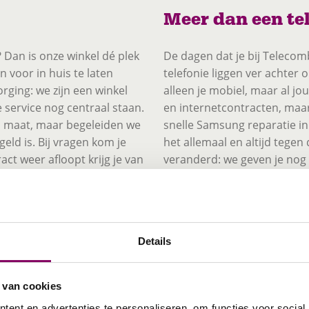
Meer dan een te
Dan is onze winkel dé plek
De dagen dat je bij Telecom
 voor in huis te laten
telefonie liggen ver achter 
rging: we zijn een winkel
alleen je mobiel, maar al j
 service nog centraal staan.
en internetcontracten, maar
op maat, maar begeleiden we
snelle Samsung reparatie in
geld is. Bij vragen kom je
het allemaal en altijd tegen 
act weer afloopt krijg je van
veranderd: we geven je nog a
te vernieuwen met een
toegespitst op jouw situatie
KPN abonnementen bi
Heeswijk-Dinther
ltijd op zoek!
Details
Ben je op zoek naar een vo
 gedegen advies. Iemand die
aan het juiste adres. Bij T
reden glimlach op het
 van cookies
namelijk verzekerd van de l
egevoegde waarde van
ent en advertenties te personaliseren, om functies voor social