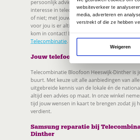
persoonlijk advies en zet graag een stapje extr
websiteverkeer te analyseren
interesse in telecom en wil er graag alles over 
media, adverteren en analys
of niet; met jouw kwaliteiten ben je de verkoo
verstrekt of die ze hebben v
voor jou is er altijd plek in onze winkel. Dus d
kom in contact! Lees hier meer over de rol va
Telecombinatie
.
Weigeren
Jouw telefoonwinkel in Heeswijk-D
Telecombinatie Bloofoon Heeswijk-Dinther is j
buurt. Met keuze uit alle aanbiedingen van all
uitgebreide kennis van de lokale én de nationale
altijd een advies op maat. In onze winkel nem
tijd jouw wensen in kaart te brengen zodat jij 
verdient.
Samsung reparatie bij Telecombina
Dinther