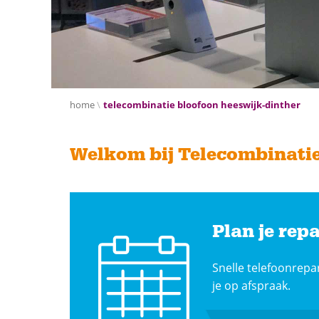
home
telecombinatie bloofoon heeswijk-dinther
Welkom bij Telecombinatie
Plan je repa
Snelle telefoonrepa
je op afspraak.