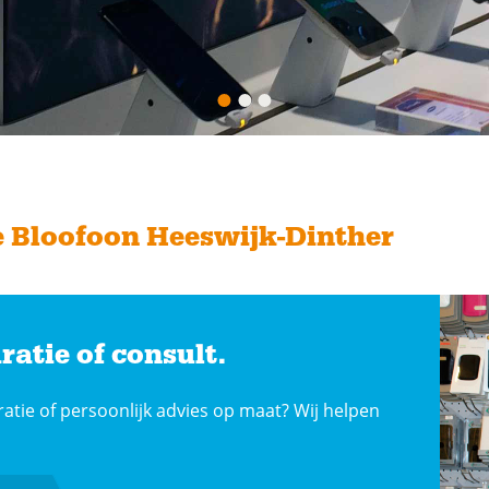
 Bloofoon Heeswijk-Dinther
ratie of consult.
ratie of persoonlijk advies op maat? Wij helpen