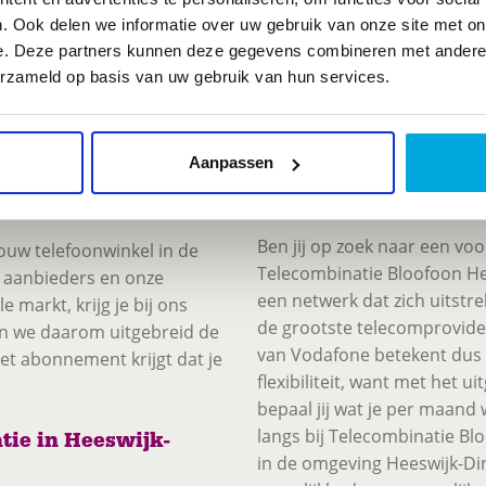
meest uiteenlopende bundels
a. Je hebt een natuurlijke
. Ook delen we informatie over uw gebruik van onze site met on
van KPN. Onze winkelmedew
leren én vertellen. Ervaring
e. Deze partners kunnen deze gegevens combineren met andere i
adres. Heb je bijvoorbeeld i
padviseur die wij zoeken en
erzameld op basis van uw gebruik van hun services.
mogelijkheden of de planne
oe waar je goed in bent en
binnen de gemeente.
n
verkoopadviseur bij
Aanpassen
Alle Vodafone abonn
Bloofoon Heeswijk-D
inther
Ben jij op zoek naar een v
ouw telefoonwinkel in de
Telecombinatie Bloofoon Hee
e aanbieders en onze
een netwerk dat zich uitstr
 markt, krijg je bij ons
de grootste telecomprovide
en we daarom uitgebreid de
van Vodafone betekent dus 
het abonnement krijgt dat je
flexibiliteit, want met het u
bepaal jij wat je per maand 
langs bij Telecombinatie Bl
tie in Heeswijk-
in de omgeving Heeswijk-Din