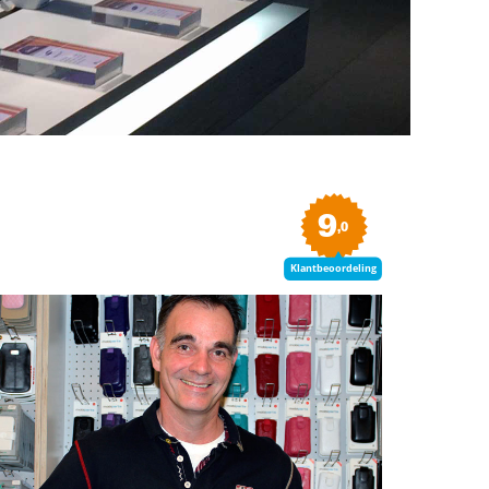
9
,0
Klantbeoordeling