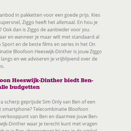
anbod in pakketten voor een goede prijs. Kies
supersnel, Ziggo heeft het allemaal. En hou je
 Ook dan is Ziggo de aanbieder voor jou.
waar en wanneer je maar wilt met standaard al
 Sport en de beste films en series in het On
tie Bloofoon Heeswijk-Dinther is jouw Ziggo
langs en we adviseren je vrijblijvend over de
s.
oon Heeswijk-Dinther biedt Ben-
lle budgetten
ra scherp geprijsde Sim Only van Ben of een
 smartphone? Telecombinatie Bloofoon
el verkooppunt van Ben en daarmee jouw Ben-
ijk-Dinther waar je terecht kunt met vragen
b je je Ben-abonnement bij ons in de winkel