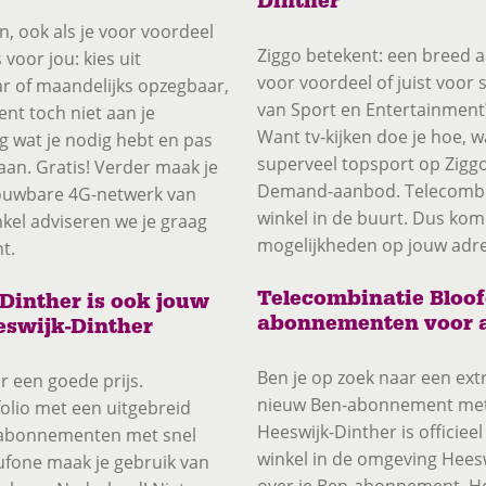
Dinther
n, ook als je voor voordeel
Ziggo betekent: een breed a
 voor jou: kies uit
voor voordeel of juist voor 
ar of maandelijks opzegbaar,
van Sport en Entertainment?
nt toch niet aan je
Want tv-kijken doe je hoe, 
g wat je nodig hebt en pas
superveel topsport op Ziggo
n. Gratis! Verder maak je
Demand-aanbod. Telecombina
rouwbare 4G-netwerk van
winkel in de buurt. Dus kom 
nkel adviseren we je graag
mogelijkheden op jouw adre
t.
Telecombinatie Bloof
Dinther is ook jouw
abonnementen voor a
eswijk-Dinther
Ben je op zoek naar een ext
 een goede prijs.
nieuw Ben-abonnement met
olio met een uitgebreid
Heeswijk-Dinther is officie
y-abonnementen met snel
winkel in de omgeving Heesw
oufone maak je gebruik van
over je Ben-abonnement. He