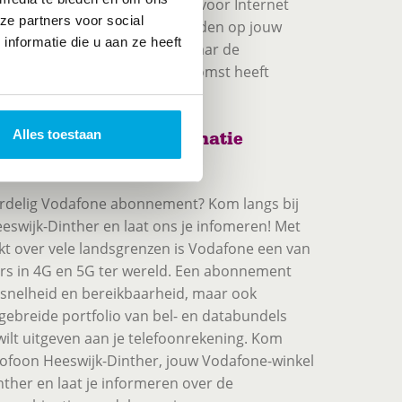
 in 4G of 5G-snelheid! Of ga voor Internet
ze partners voor social
erkers kennen de mogelijkheden op jouw
nformatie die u aan ze heeft
nteresse in glasvezel? Vraag naar de
n die KPN hiervoor in de toekomst heeft
Alles toestaan
ementen bij Telecombinatie
inther
oordelig Vodafone abonnement? Kom langs bij
swijk-Dinther en laat ons je infomeren! Met
ekt over vele landsgrenzen is Vodafone een van
rs in 4G en 5G ter wereld. Een abonnement
snelheid en bereikbaarheid, maar ook
itgebreide portfolio van bel- en databundels
wilt uitgeven aan je telefoonrekening. Kom
oofoon Heeswijk-Dinther, jouw Vodafone-winkel
ther en laat je informeren over de