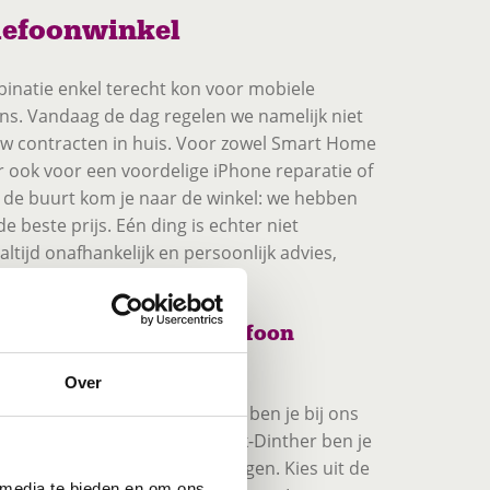
lefoonwinkel
binatie enkel terecht kon voor mobiele
ons. Vandaag de dag regelen we namelijk niet
ouw contracten in huis. Voor zowel Smart Home
 ook voor een voordelige iPhone reparatie of
 de buurt kom je naar de winkel: we hebben
de beste prijs. Eén ding is echter niet
ltijd onafhankelijk en persoonlijk advies,
.
j Telecombinatie Bloofoon
Over
ordelig KPN-abonnement? Dan ben je bij ons
elecombinatie Bloofoon Heeswijk-Dinther ben je
aatste en beste KPN-aanbiedingen. Kies uit de
 media te bieden en om ons