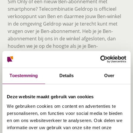
Sim Only of een nieuw Ben-abonnement met
smartphone? Telecombinatie Geldrop is officieel
verkooppunt van Ben en daarmee jouw Ben-winkel
in de omgeving Geldrop waar je terecht kunt met
vragen over je Ben-abonnement. Heb je je Ben-
abonnement bij ons in de winkel afgesloten, dan
houden we je op de hoogte als je je Ben-
abonnement kunt verlengen. Heb je je Ben-
abonnement niet bij ons in de winkel gekocht, geen
probleem, ook dan kun je je Ben-abonnement bij
ons verlengen.
Toestemming
Details
Over
Een voordelig glasvezel abonnement in
Geldrop
Deze website maakt gebruik van cookies
We gebruiken cookies om content en advertenties te
Met een voordelig glasvezelabonnement van
personaliseren, om functies voor social media te bieden
Telecombinatie profiteer je niet alleen van een
en om ons websiteverkeer te analyseren. Ook delen we
stabiele internetverbinding, maar vooral: van
informatie over uw gebruik van onze site met onze