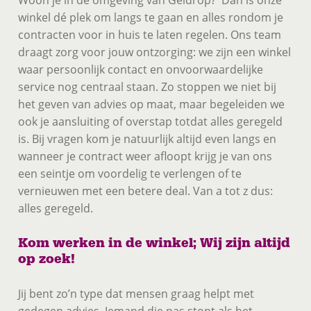
Woon je in de omgeving van Geldrop? Dan is onze
winkel dé plek om langs te gaan en alles rondom je
contracten voor in huis te laten regelen. Ons team
draagt zorg voor jouw ontzorging: we zijn een winkel
waar persoonlijk contact en onvoorwaardelijke
service nog centraal staan. Zo stoppen we niet bij
het geven van advies op maat, maar begeleiden we
ook je aansluiting of overstap totdat alles geregeld
is. Bij vragen kom je natuurlijk altijd even langs en
wanneer je contract weer afloopt krijg je van ons
een seintje om voordelig te verlengen of te
vernieuwen met een betere deal. Van a tot z dus:
alles geregeld.
Kom werken in de winkel; Wij zijn altijd
op zoek!
Jij bent zo’n type dat mensen graag helpt met
gedegen advies. Iemand die pas stopt als het