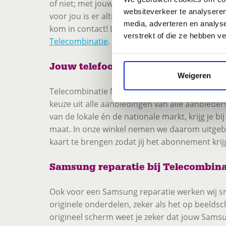
of niet; met jouw kwaliteiten ben je de verkoo
websiteverkeer te analyseren
voor jou is er altijd plek in onze winkel. Dus d
media, adverteren en analys
kom in contact! Lees hier meer over de rol va
verstrekt of die ze hebben v
Telecombinatie
.
Jouw telefoonwinkel in Venray
Weigeren
Telecombinatie Novocom Venray is jouw telefo
keuze uit alle aanbiedingen van alle aanbieder
van de lokale én de nationale markt, krijg je bij
maat. In onze winkel nemen we daarom uitgebr
kaart te brengen zodat jij het abonnement krijg
Samsung reparatie bij Telecombina
Ook voor een Samsung reparatie werken wij sn
originele onderdelen, zeker als het op beeld
origineel scherm weet je zeker dat jouw Samsu