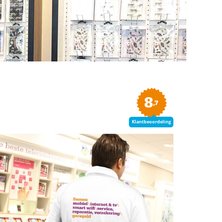
8
,7
Klantbeoordeling