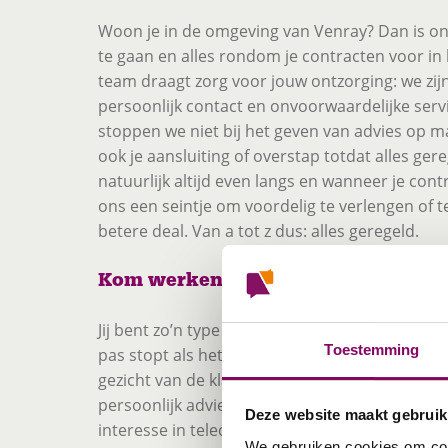
Woon je in de omgeving van Venray? Dan is on
te gaan en alles rondom je contracten voor in 
team draagt zorg voor jouw ontzorging: we zij
persoonlijk contact en onvoorwaardelijke serv
stoppen we niet bij het geven van advies op 
ook je aansluiting of overstap totdat alles gere
natuurlijk altijd even langs en wanneer je contr
ons een seintje om voordelig te verlengen of 
betere deal. Van a tot z dus: alles geregeld.
Kom werken in de winkel; Wij zijn a
Jij bent zo’n type dat mensen graag helpt met
Toestemming
pas stopt als het aanbod perfect is en een tev
gezicht van de klant tovert. Jij begrijpt de to
persoonlijk advies en zet graag een stapje extr
Deze website maakt gebruik
interesse in telecom en wil er graag alles over 
We gebruiken cookies om cont