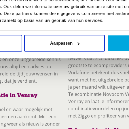
bijvoorbeeld interesse in g
padviseur die wij zoeken en
. Ook delen we informatie over uw gebruik van onze site met on
plannen die KPN hiervoor i
oe waar je goed in bent en
e. Deze partners kunnen deze gegevens combineren met andere i
n
verkoopadviseur bij
erzameld op basis van uw gebruik van hun services.
Alle Vodafone abonn
Novocom Venray
Ben jij op zoek naar een v
Aanpassen
Telecombinatie Novocom Ven
onwinkel in de buurt. Met
netwerk dat zich uitstrekt 
s en onze uitgebreide kennis
grootste telecomproviders 
 ons altijd een advies op
Vodafone betekent dus snelh
eid de tijd jouw wensen in
want met het uitgebreide por
t dat je verdient.
je per maand wilt uitgeven a
Telecombinatie Novocom Ve
tie in Venray
Venray en laat je informere
combinatievoordelen op jo
el en waar mogelijk met
met Ziggo en profiteer van ve
schermen aankomt. Met een
ng weer als nieuw is zonder