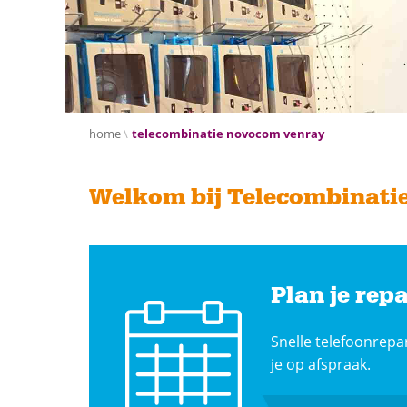
home
telecombinatie novocom venray
Welkom bij Telecombinati
Plan je repa
Snelle telefoonrepa
je op afspraak.