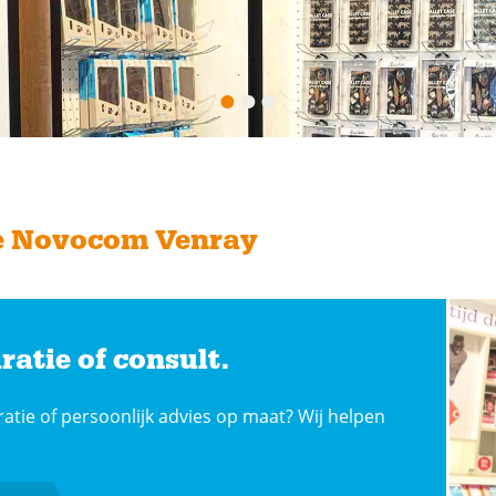
e Novocom Venray
ratie of consult.
ratie of persoonlijk advies op maat? Wij helpen