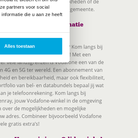
lasvezel? Vraag naar de mogelijkheden of de
ze partners voor social
n de toekomst heeft binnen de gemeente.
nformatie die u aan ze heeft
ementen bij Telecombinatie
oordelig Vodafone abonnement? Kom langs bij
Alles toestaan
ray en laat ons je infomeren! Met een
over vele landsgrenzen is Vodafone een van de
in 4G en 5G ter wereld. Een abonnement van
eid en bereikbaarheid, maar ook flexibiliteit,
tfolio van bel- en databundels bepaal jij wat
an je telefoonrekening. Kom langs bij
nray, jouw Vodafone-winkel in de omgeving
n over de mogelijkheden en mogelijke
uw adres. Combineer bijvoorbeeld Vodafone
le gratis extra’s!