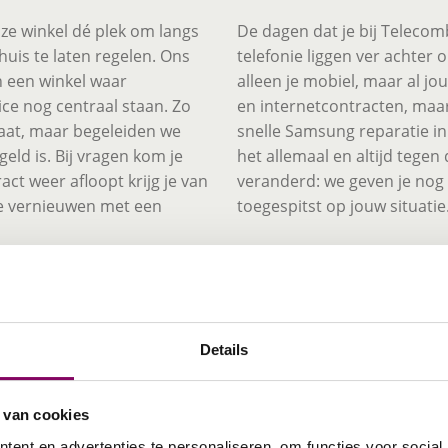
ze winkel dé plek om langs
De dagen dat je bij Telecom
huis te laten regelen. Ons
telefonie liggen ver achter 
n een winkel waar
alleen je mobiel, maar al j
ice nog centraal staan. Zo
en internetcontracten, maar
maat, maar begeleiden we
snelle Samsung reparatie in
geld is. Bij vragen kom je
het allemaal en altijd tegen 
act weer afloopt krijg je van
veranderd: we geven je nog a
te vernieuwen met een
toegespitst op jouw situatie
KPN abonnementen b
Venray
ltijd op zoek!
Ben je op zoek naar een vo
 gedegen advies. Iemand die
Details
aan het juiste adres. Bij T
reden glimlach op het
verzekerd van de laatste en
egevoegde waarde van
uiteenlopende bundels in 4G
a. Je hebt een natuurlijke
 van cookies
Onze winkelmedewerkers ke
leren én vertellen. Ervaring
ent en advertenties te personaliseren, om functies voor social