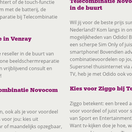
Telecombinatie Novo
htert of de touch-functie
in de buurt
 met de batterij, de
eparatie bij Telecombinatie
Wil jij voor de beste prijs 
Nederland? Kom langs in onz
mogelijkheden van Odido! B
e in Venray
een scherpe Sim Only of ju
smartphone! Bovendien advis
reseller in de buurt van
combinatievoordelen op jou
Phone beeldschermreparatie
Supersnel thuisinternet via
 vrijblijvend consult en
TV, heb je met Odido ook vo
!
Kies voor Ziggo bij
ecombinatie Novocom
Ziggo betekent: een breed a
voor voordeel of juist voor 
n, ook als je voor voordeel
van Sport en Entertainment?
 voor jou: kies uit
Want tv-kijken doe je hoe, 
ar of maandelijks opzegbaar,