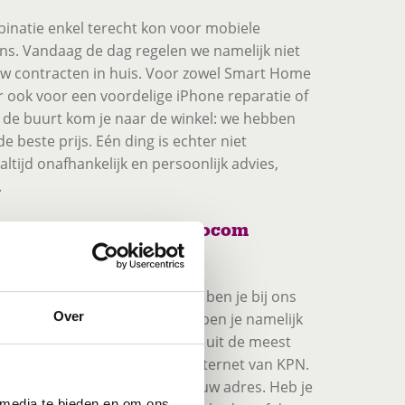
binatie enkel terecht kon voor mobiele
ons. Vandaag de dag regelen we namelijk niet
ouw contracten in huis. Voor zowel Smart Home
 ook voor een voordelige iPhone reparatie of
 de buurt kom je naar de winkel: we hebben
de beste prijs. Eén ding is echter niet
ltijd onafhankelijk en persoonlijk advies,
.
ij Telecombinatie Novocom
ordelig KPN-abonnement? Dan ben je bij ons
Over
elecombinatie Novocom Venray ben je namelijk
 beste KPN-aanbiedingen. Kies uit de meest
 of 5G-snelheid! Of ga voor Internet van KPN.
nnen de mogelijkheden op jouw adres. Heb je
 media te bieden en om ons