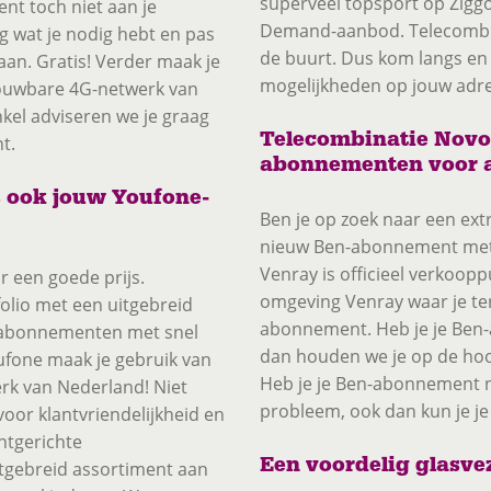
superveel topsport op Ziggo
nt toch niet aan je
Demand-aanbod. Telecombin
g wat je nodig hebt en pas
de buurt. Dus kom langs en w
n. Gratis! Verder maak je
mogelijkheden op jouw adre
rouwbare 4G-netwerk van
nkel adviseren we je graag
Telecombinatie Novo
t.
abonnementen voor a
 ook jouw Youfone-
Ben je op zoek naar een ext
nieuw Ben-abonnement met
Venray is officieel verkoop
 een goede prijs.
omgeving Venray waar je ter
olio met een uitgebreid
abonnement. Heb je je Ben-
y-abonnementen met snel
dan houden we je op de hoo
oufone maak je gebruik van
Heb je je Ben-abonnement ni
rk van Nederland! Niet
probleem, ook dan kun je j
oor klantvriendelijkheid en
antgerichte
Een voordelig glasve
tgebreid assortiment aan